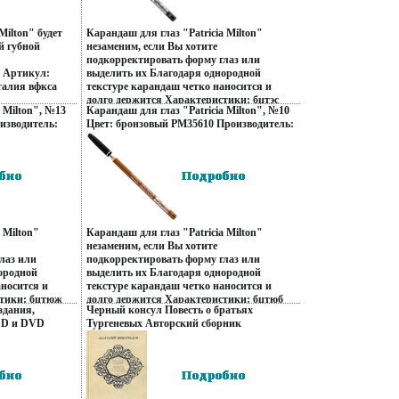
лосьонах для рук Kamill Линия средств
Kamill по уходу за лицом и телом -
Milton" будет
Карандаш для глаз "Patricia Milton"
качественная косметика для женщин,
й губной
незаменим, если Вы хотите
которая понравится даже самой
подкорректировать форму глаз или
требовательной коже Товар
р Артикул:
выделить их Благодаря однородной
сертифицирован.
талия вфкса
текстуре карандаш четко наносится и
долго держится Характеристики: бцтэс
 Milton", №13
Карандаш для глаз "Patricia Milton", №10
Артикул: РМ35635 Производитель: Италия
изводитель:
Цвет: бронзовый РМ35610 Производитель:
Товар сертифицирован.
ван инфо
Италия Товар сертифицирован инфо
13453q.
 Milton"
Карандаш для глаз "Patricia Milton"
незаменим, если Вы хотите
лаз или
подкорректировать форму глаз или
ородной
выделить их Благодаря однородной
аносится и
текстуре карандаш четко наносится и
стики: бцтюж
долго держится Характеристики: бцтюб
здания,
Черный консул Повесть о братьях
дитель: Италия
Артикул: РМ35610 Производитель: Италия
CD и DVD
Тургеневых Авторский сборник
Товар сертифицирован.
нфо 8691p.
Букинистическое издание Сохранность:
Хорошая Издательство: Правда, 1986 г
Твердый переплет, 688 стр Тираж: 500000
экз Формат: 84x108/32 (~130х205 мм) инфо
12788p.