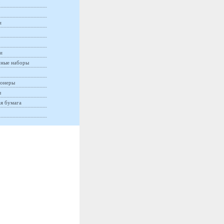
и
и
ные наборы
онеры
ы
ая бумага