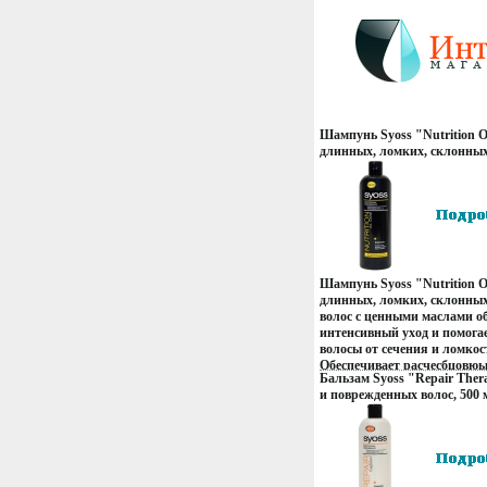
Шампунь Syoss "Nutrition O
длинных, ломких, склонных
волос, 500 мл вы только чт
стилиста! инфо 100r.
Шампунь Syoss "Nutrition O
длинных, ломких, склонных
волос с ценными маслами о
интенсивный уход и помога
волосы от сечения и ломкос
Обеспечивает расчесбцовюы
Бальзам Syoss "Repair Ther
разглаживая поверхность 
и поврежденных волос, 500 
волос; Предотвращает ломк
что посетили стилиста! инфо
укрепляет; Эластичность б
Характеристики: Объем: 50
Производитель: Россия Арт
Товар сертифицирован Сред
за волосами "Syossqвенгх"