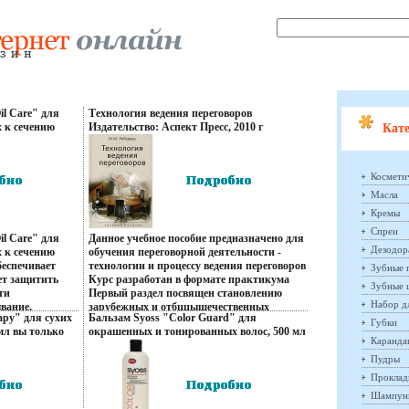
il Care" для
Технология ведения переговоров
 к сечению
Издательство: Аспект Пресс, 2010 г
Кате
о посетили
Твердый переплет, 192 стр ISBN 978-5-7567-
0571-3 Тираж: 2000 экз Формат: 60x90/16
(~145х217 мм) инфо 13264q.
Космети
Масла
Кремы
Спреи
il Care" для
Данное учебное пособие предназначено для
Дезодор
 к сечению
обучения переговорной деятельности -
беспечивает
технологии и процессу ведения переговоров
Зубные 
ет защитить
Курс разработан в формате практикума
Зубные 
ти
Первый раздел посвящен становлению
Набор д
вание,
зарубежных и отбццыщечественных
apy" для сухих
Бальзам Syoss "Color Guard" для
поврежденных
исследований по процессу ведения
Губки
мл вы только
окрашенных и тонированных волос, 500 мл
ость и
международных переговоров Второй раздел
Каранд
 96r.
вы только что посетили стилиста! инфо 95r.
ез утяжеления
содержит описание основ переговорной
Пудры
0 мл
деятельности В третьем разделе
икул: 1330915
рассмотрены различные виды
Проклад
ства по уходу
международных переговоров Для студентов
Шампун
 используются
высших учебных заведений, обучающихся