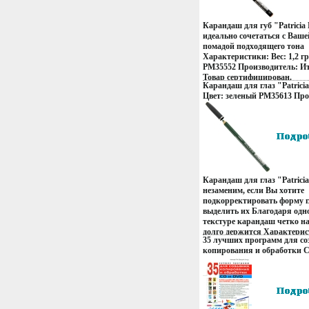
Китай.
Карандаш для губ "Patricia 
идеально сочетаться с Ваше
помадой подходящего тона
Характеристики: Вес: 1,2 г
РМ35552 Производитель: И
Товар сертифицирован.
Карандаш для глаз "Patricia
Цвет: зеленый РМ35613 Про
Италия Товар сертифициро
13458q.
Карандаш для глаз "Patricia
незаменим, если Вы хотите
подкорректировать форму г
выделить их Благодаря одн
текстуре карандаш четко н
долго держится Характери
35 лучших программ для со
Артикул: РМ35613 Произво
копирования и обработки 
Товар сертифицирован.
Серия: Просто о сложном и