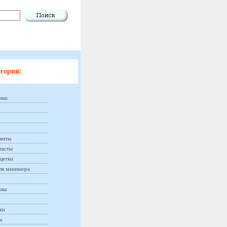
гории:
чки
анты
пасты
щетки
ля маникюра
ашы
ки
и