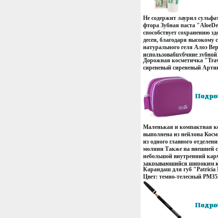
Не содержит лаурил сульфа
фтора Зубная паста "AloeDe
способствует сохранению зд
десен, благодаря высокому
натурального геля Алоэ Ве
использовабцубчние зубной
Дорожная косметичка "Trave
"AloeDent" предотвращает 
сиреневый сиреневый Артик
кариеса, зубного налета, зу
Страна-изготовитель: Кита
заболеваний десен, неприят
рта и изменения цвета зубо
"AloeDent" - это уникальн
натуральных активных
ингредиентов:верпь Алоэ Ве
натуральный успокаивающи
- для здоровья десен; Масло
Маленькая и компактная к
- натуральный антисептик; 
выполнена из нейлона Косм
борется с бактериями; Конс
из одного главного отделени
для здоровых десен; Кремни
молнии Также на внешней с
натуральный отбеливатель;
небольшой внутренний кар
- натуральный ароматизато
закрывающийся широким 
натуральный ароматизатор
Карандаш для губ "Patricia
на магнитную кнопку Под к
Характеристики: Объем: 50
Цвет: темно-телесный РМ35
небольшое зеркальце Косме
Производитель: Великобри
Производитель: Италия То
минимум места в вашем баг
сертифицирован.
сертифицирован инфо 13481
Характеристики: Разработа
Великобритании Размер: 12 с
5,5 см Материал: нейлон Цв
Артикул: 5010 Страна-изго