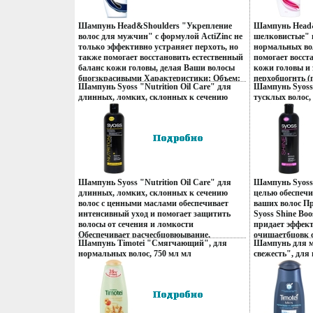
Шампунь Head&Shoulders "Укрепление
Шампунь Head&
волос для мужчин" с формулой ActiZinc не
шелковистые" п
только эффективно устраняет перхоть, но
нормальных во
также помогает восстановить естественный
помогает восст
баланс кожи головы, делая Ваши волосы
кожи головы и
бцогзкрасивыми Характеристики: Объем:
перхобцогнть (
Шампунь Syoss "Nutrition Oil Care" для
Шампунь Syoss 
200 мл Производитель: Франция Артикул:
применении), 
длинных, ломких, склонных к сечению
тусклых волос,
98733486 Товар сертифицирован
красивыми Хар
волос, 500 мл вы только что посетили
посетили стили
Уважаемые клиенты! Обращаем ваше
мл Производит
стилиста! инфо 100r.
внимание на измененный дизайн упаковки.
99280266 Товар
Шампунь Syoss "Nutrition Oil Care" для
Шампунь Syoss 
длинных, ломких, склонных к сечению
целью обеспечи
волос с ценными маслами обеспечивает
ваших волос П
интенсивный уход и помогает защитить
Syoss Shine Bo
волосы от сечения и ломкости
придает эффек
Обеспечивает расчесбцовюывание,
очищаетбцовк с
Шампунь Timotei "Смягчающий", для
Шампунь для м
разглаживая поверхность поврежденных
Разглаживает п
нормальных волос, 750 мл мл
свежесть", дл
волос; Предотвращает ломкость и
обеспечивает э
Производитель: Франция Товар
корней волос, 
укрепляет; Эластичность без утяжеления
Безупречный с
сертифицирован инфо 115r.
Россия Товар с
Характеристики: Объем: 500 мл
Характеристик
Производитель: Россия Артикул: 1330915
Производитель:
Товар сертифицирован Средства по уходу
Товар сертифиц
за волосами "Syossqвенгх" используются
за волосами "S