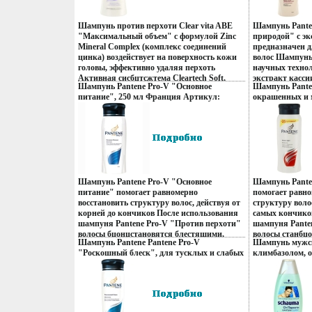
вержфХарактеристики: Объем: 400 мл
Характеристик
профессиональный уход за волосами в
Производитель: Россия Артикул:8559520
Производитель
домашних условиях Характеристики:
Шампунь против перхоти Clear vita ABE
Шампунь Pante
Товар сертифицирован.
Товар сертифи
Объем: 250 мл Производитель: Австралия
"Максимальный объем" с формулой Zinc
природой" с эк
Артикул: 7166 Товар сертифицирован.
Mineral Complex (комплекс соединений
предназначен д
цинка) воздействует на поверхность кожи
волос Шампунь 
головы, эффективно удаляя перхоть
научных технол
Активная сисбцтсжтема Cleartech Soft,
экстракт касс
Шампунь Pantene Pro-V "Основное
Шампунь Pante
обогащенная витаминами, ухаживает и
Азии, для есте
питание", 250 мл Франция Артикул:
окрашенных и 
питает кожу головы и волосы изнутри С
силы Ваших во
99275035 Товар сертифицирован инфо
Франция Артик
шампунем Clear vita ABE Ваши волосы и
кассии помогае
13820q.
сертифицирова
кожа головы будут здоровыми и сильными
корней до конч
без перхоти Шампунь подходит для
сильными и зд
ежедневного применения Протестировано
Объем: 360 мл
дерматологами Характвержнеристики:
Артикул: 9936
Объем: 400 мл Производитель: Россия
сертифицирова
Артикул:8559517 Товар сертифицирован.
Шампунь Pantene Pro-V "Основное
Шампунь Pante
питание" помогает равномерно
помогает равно
восстановить структуру волос, действуя от
структуру волос
корней до кончиков После использования
самых кончико
шампуня Pantene Pro-V "Против перхоти"
шампуня Pante
волосы бцонцстановятся блестящими,
волосы станбц
Шампунь Pantene Pantene Pro-V
Шампунь мужск
упругими, более послушными, мягкими,
упругими, бол
"Роскошный блеск", для тусклых и слабых
климбазолом, о
выглядят густыми, количество секущихся
выглядят густы
волос, 400 мл Франция Артикул: 98956592
Артикул: 11622
кончиков заметно сокращается
кончиков знач
Товар сертифицирован инфо 13830q.
сертифицирова
Характеристики: Объем: 250 мл
Шампунь специ
Производитель: Франция Артикул:
защитить и ук
99275035 Товар сертифицирован.
Характеристик
Производитель