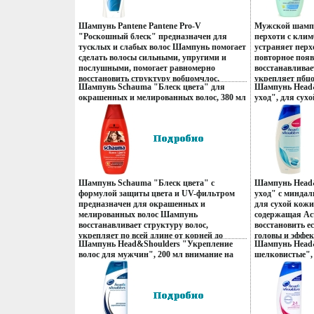
99444058 Товар
Шампунь Pantene Pantene Pro-V
Мужской шампу
"Роскошный блеск" предназначен для
перхоти с кли
тусклых и слабых волос Шампунь помогает
устраняет перх
сделать волосы сильными, упругими и
повторное поя
послушными, помогает равномерно
восстанавливае
восстановить структуру вобцомчлос,
укрепляет пбцо
Шампунь Schauma "Блеск цвета" для
Шампунь Head
действуя от корней до кончиков Шампунь
самых кончико
окрашенных и мелированных волос, 380 мл
уход", для сух
делает волосы до двух раз более
использования
Россия Артикул: 1162286/01 Товар
Франция Артик
блестящими Характеристики: Объем: 400
Характеристик
сертифицирован инфо 13926q.
сертифицирован
мл Производитель: Франция Артикул:
Производитель
98956592 Товар сертифицирован.
1162285/01 Тов
Шампунь Schauma "Блеск цвета" с
Шампунь Head
формулой защиты цвета и UV-фильтром
уход" с минда
предназначен для окрашенных и
для сухой кож
мелированных волос Шампунь
содержащая Act
восстанавливает структуру волос,
восстановить е
укрепляет по всей длине от корней до
головы и эффек
Шампунь Head&Shoulders "Укрепление
Шампунь Head&
самбцойцых кончиков 100% силы - 100%
перхоть (при р
волос для мужчин", 200 мл внимание на
шелковистые",
блеска Характеристики: Объем: 380 мл
делая Ваши во
измененный дизайн упаковки инфо 86r.
99280266 Товар
Производитель: Россия Артикул:
Характеристик
1162286/01 Товар сертифицирован.
Производитель
99373566 Товар