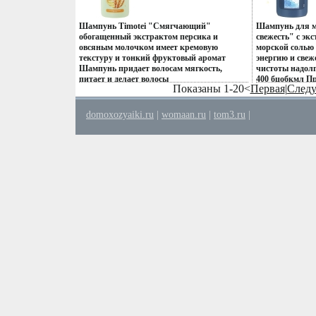
парикмахерами-стилистами и предлагают
парикмахерами
профессиональное качество ухода, которое
профессиональн
Шампунь Timotei "Смягчающий"
Шампунь для м
раньше было доступно только в салоне
раньше было до
обогащенный экстрактом персика и
свежесть" с эк
Специальная формула с
Специальная ф
овсяным молочком имеет кремовую
морской солью
высококачественными ингредиентами
высококачеств
текстуру и тонкий фруктовый аромат
энергию и свеж
обеспечит профессиональный уход в
обеспечит проф
Шампунь придает волосам мягкость,
чистоты надол
домашних условиях Волосы будут
домашних усло
питает и делает волосы
400 бцобкмл Пр
выглядеть великолепно, как будто вы
выглядеть вели
Показаны 1-20<
Первая
|
След
шелковистымибцобт Характеристики:
сертифицирова
только что посетили стилиста!.
только что пос
Объем: 750 мл Производитель: Франция
Товар сертифицирован.
domoxozyaiki.ru
|
womaan.ru
|
tom3.ru
|