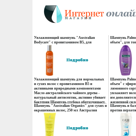
Увлажняющий шампунь "Australian
Шампунь Palmo
Bodycare" с провитамином В5, для
объем", для то
нормальных и сухих волос, 200 мл Дания
400 мл мл Про
Артикул: 18105 Товар сертифицирован
сертифицирова
инфо 13595q.
Увлажняющий шампунь для нормальных
Шампунь Palmo
и сухих волос с провитамином В5 и
объем" с эфир
активными природными компонентами
лимонного сорг
Масло австралийского чайного дерева -
увлажняет воло
натуральный антисептик, активно убивает
им дополнител
бактерии Шампунь глубоко обцтцэчищает,
жизненной сил
Шампунь "Australian Organics" для сухих и
Шампунь и бал
провитамин В5 питает, увлажняет волосы,
Объем: 400 мл
окрашенных волос, 250 мл Австралия
против перхоти
кожу головы и предотвращает появление
Товар сертифи
Артикул: 7166 Товар сертифицирован инфо
свежесть", для
зуда, сухость кожи Придает волосам блеск и
13693q.
головы, 400 мл
делает их более послушными
Артикул:85595
Характеристики: Объем: 200 мл
инфо 13744q.
Производитель: Дания Артикул: 18105
Товар сертифицирован.