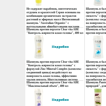
Не содержит парабенов, синтетических
Шампунь и бал
отдушек и красителей Серия основана на
против перхоти
комбинации органических экстрактов
свежесть" с фо
растений и эфирных масел Интенсивный
(комплекс соед
шампунь "Australian Organics" с
на поверхность
натуральными эфирбцтуэными маслами
удалябцтсюя п
Шампунь против перхоти Clear vita ABE
Шампунь и бал
мяты перечной, лимона и розмарина
Cleartech, обо
"Контроль жирности кожи головы", 400 мл
против перхоти
предназначен для сухих, окрашенных или
ухаживает и пи
Производитель: Россия Артикул:8559520
свежесть", для
химически поврежденных волос Идеальный
изнутри С шам
Товар сертифицирован инфо 13748q.
головы, 200 мл
pH-сбалансированный шампунь подходит
волосы и кожа 
Артикул:85595
для ежедневного ухода Содержит
сильными без 
инфо 13749q.
революционный укрепляющий и
для ежедневно
восстанавливающий комплекс
Протестирован
аминокислот сои и вериьзерен пшеницы,
Характеристик
который проникает внутрь волоса через все
Производитель
Шампунь против перхоти Clear vita ABE
Шампунь и бал
3 слоя, тем самым восстанавливает,
Товар сертифи
"Контроль жирности кожи головы" с
против перхоти
укрепляет, питает и придает блеск
формулой Zinc Mineral Complex (комплекс
свежесть" с фо
поврежденным волосам, защищает от
соединений цинка) воздействует на
(комплекс соед
негативного воздействия окружающей
поверхность кожи головы, эффективно
на поверхность
среды, очищает ваши волосы и кожу
удаляя перхоть Абцтстктивная система
удалябцтсря пе
головы Эфирное масло мяты перечной
Шампунь против перхоти Clear vita ABE
Шампунь Pante
Cleartech, обогащенная витаминами,
Cleartech, обо
придает энергии, эфирное масло лимона
"Максимальный объем", 400 мл
природой", для
ухаживает и питает кожу головы и волосы
ухаживает и пи
тонизирует и бодрит, а розмарина -
Производитель: Россия Артикул:8559517
волос, 360 мл 
изнутри С шампунем Clear vita ABE Ваши
изнутри С шам
стимулирует и добавляет блеска волосам
Товар сертифицирован инфо 13754q.
Товар сертифиц
волосы и кожа головы будут здоровыми и
волосы и кожа 
Применение шампуня позволяет
сильными без перхоти Шампунь подходит
сильными без 
поддерживать баланс увлажненности и
для ежедневного применения
для ежедневно
предохраняет кончики волос от сечения
Протестировано дерматологами
Протестирован
Шампунвпржйь обеспечивает