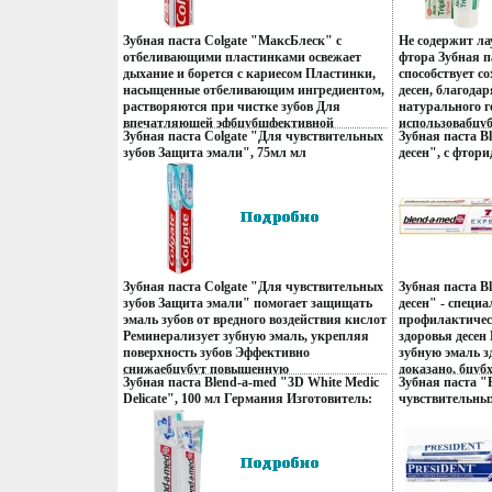
Зубная паста Colgate "МаксБлеск" с
Не содержит ла
отбеливающими пластинками освежает
фтора Зубная п
дыхание и борется с кариесом Пластинки,
способствует с
насыщенные отбеливающим ингредиентом,
десен, благода
растворяются при чистке зубов Для
натурального г
впечатляющей эфбцубшфективной
использовабцуб
Зубная паста Colgate "Для чувствительных
Зубная паста B
улыбки! Характеристики: Объем: 100 мл
"AloeDent" пр
зубов Защита эмали", 75мл мл
десен", с фтори
Производитель: Китай Товар
кариеса, зубног
Изготовитель: Польша Товар
Производитель
сертифицирован.
заболеваний де
сертифицирован инфо 13361q.
сертифицирова
рта и изменени
"AloeDent" - э
натуральных а
ингредиентов:в
натуральный у
- для здоровья 
Зубная паста Colgate "Для чувствительных
Зубная паста B
- натуральный 
зубов Защита эмали" помогает защищать
десен" - специ
борется с бакт
эмаль зубов от вредного воздействия кислот
профилактичес
для здоровых д
Реминерализует зубную эмаль, укрепляя
здоровья десен
натуральный о
поверхность зубов Эффективно
зубную эмаль 
- натуральный 
снижаебцубут повышенную
доказано, бцуб
натуральный а
Зубная паста Blend-a-med "3D White Medic
Зубная паста "P
чувствительность зубов Проникает к
зубной пасты Ф
Характеристик
Delicate", 100 мл Германия Изготовитель:
чувствительных 
нервным окончанием зуба, устраняя
удалению налет
Производитель
Россия Товар сертифицирован инфо 13370q.
Производитель
болевые ощущения Характеристики:
размножению б
сертифицирова
сертифицирова
Объем: 75 мл Изготовитель: Польша Товар
борется с проб
сертифицирован.
ежедневно для 
профилактическ
десен Хараверп