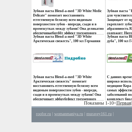
Производитель
сертифицирова
Зубная паста Blend-a-med "3D White Medic
Зубная паста "
Delicate" помогает восстановить
для чувствител
естественную белизну всем видимым
Защищает от п
поверхностям зубов - впереди, сзади и в
укрепляет зубн
промежутках между зубами! Она деликатно
абразивность R
обеспечиваебцуббт эффект трехмерного
содержит: Нитр
Зубная паста Blend-a-med "3D White
Зубная паста B
отбеливания без вреда для эмали
блокирует ден
Арктическая свежесть", 100 мл Германия
дуба", 100 мл 
Характеристики: Объем: 100 мл
чувствительнос
Изготовитель: Россия Товар
Россия Товар с
Производитель: Германия Изготовитель:
реакцию на ра
сертифицирован инфо 13374q.
Россия Товар сертифицирован.
горячее", "кисл
кристалически
инертный крем
длительную ак
Показатель ко
25 RDA обеспеч
Зубная паста Blend-a-med "3D White
С давних врем
чувствительным
Арктическая свежесть" помогает
широко исполь
для ослабленно
восстановить естественную белизну всем
медицине Кора 
укреплению зу
видимым поверхностям зубов - впереди,
самых эффекти
развитие карие
сзади и в промежутках между зубами! Она
заболеваний по
антибактериал
обеспечивает эфбцубгфект трехмерного
комплексу био
действием Ром
Показаны 1-10<
Первая
отбеливания, а также дарит ощущение
вещебцубеств,
воспалительные
арктической свежести Характеристики:
противовоспал
Мята - придае
Объем: 100 мл Производитель: Германия
противомикроб
Характеристик
roofor.ru
|
womanmaniya.ru
|
muravey161.ru
|
Изготовитель: Россия Товар
паста Blend-a-
Производитель
сертифицирован.
это защита от 
сертифицирова
БИО-фтор и заб
Характеристик