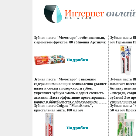
Зубная паста "Момотаро", отбеливающая,
Зубная паста B
с ароматом фруктов, 80 г Япония Артикул:
мл Германия Из
000340 Товар сертифицирован инфо 13347q.
сертифицирова
Зубная паста "Момотаро" с высоким
Зубная паста B
содержанием кальция великолепно удаляет
помогает восст
налет и смолы с поверхности зубов,
белизну всем в
укрепляет зубную эмаль и дарит свежесть
- впереди, сза
дыхания Паста эффективно предотвращает
зубами! Это пр
кариес и ббцубьорется с образованием
специальных о
Зубная паста Colgate "МаксБлеск",
Зубная паста "
зубного камня Входящий в состав пасты
которые во вр
кристальная мята, 100 мл мл
50 мл мл Прои
глицерин помогает удержать необходимую
труднодоступны
Производитель: Китай Товар
Товар сертифиц
влагу в деснах Не содержит синтетических
эффект трехмер
сертифицирован инфо 13353q.
поверхностно-активных веществ и
Характеристик
сахарина Характеристики: Вес: 80 г
Производитель
Производитель: Япония Артикул: 000340
Россия Товар с
Товар сертифицирован.