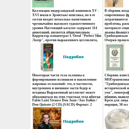
Коллекция нидерландской живописи XV -
В сборник вход
XVI веков в Эрмитаже невелика, но в ее
современных ф
состав входят несколько памятников
затрагиваются 
чрезвычайно высокого художественного
проблемы, рас
уровня Настоящий каталог содержит 114
материале соци
аннотаций, является пбщкчнолным
драмы француз
Корректор-концентрат L'Oreal "Perfect Slim
Грибоедовская
изданием картин нидерландской школы
годов нашего в
Лазер", против выраженного целлюлита,
Очерки прошло
XV - XVI веков из собрания Эрмитажа В
конфликт поко
125 мл Артикул: EMB 99109 Товар
издание Сохра
него входят произведения, находящиеся и в
личности в усл
сертифицирован инфо 13537q.
Издательство: 
экспозиции, и в фондах и выданные на
действительнос
Твердый перепл
временное хранение в другие музеи
эмоциональная
00548-6 Тираж:
Некоторые из них публикуются впервые
глубокая лирич
(~143х205 мм) 
Автор Николай Никулин.
составившие с
Клвзошееман c 
Л Гийу c 261-
Некоторые части тела склонны к
Сборник извест
Леклезио c 321
формированию излишков и накоплению
МОГершензона 
авторов) Мари
жировых отложений: это, в частности,
"Грибоедовска
Brian May Л Ги
внутренняя и внешняя части бедер и
исторической 
ягодицы Выраженный целлюлит может
ума", моногра
образоваться на этих участках тела ибцтъв
ибщинь мышлен
Fabio Luisi Strauss Don Juan / Aus Italien /
Крем для лица "
испортить силуэт Чтобы уменьшить
утратившую зн
Don Quixote (2 CD) (SACD) Формат: 2
морщин, 50 мл
выраженный целлюлит, не всегда
выдающемся ру
Super Audio CD (Jewel Case) Дистрибьютор:
Товар сертифиц
достаточно занятий спортом и диеты
ряд очерков о 
SONY BMG Европейский Союз
Лаборатории L'Oreal создают L'Oreal
общественных 
Лицензионные товары Характеристики
"Perfect Slim Лазер", первый корректор-
XIX в: НИТург
инфо 7153y.
концентрат с альфа-кофеином,
ПВКиреевских 
разработанный специально для борьбы
богатейшеговзн