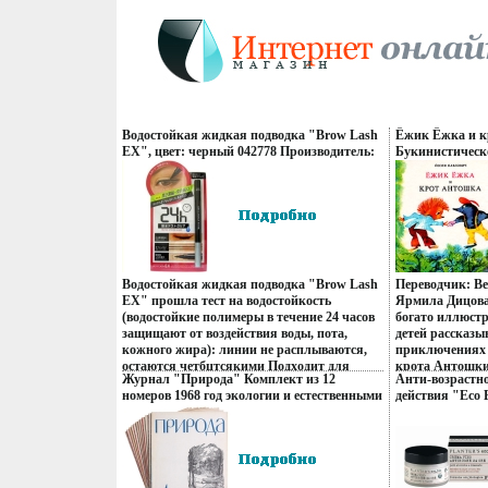
Водостойкая жидкая подводка "Brow Lash
Ёжик Ёжка и 
EX", цвет: черный 042778 Производитель:
Букинистическ
Япония Товар сертифицирован инфо
Хорошая Издате
13736q.
Детская литера
Твердый перепл
Цветные иллюс
Водостойкая жидкая подводка "Brow Lash
Переводчик: В
EX" прошла тест на водостойкость
Ярмила Дицова
(водостойкие полимеры в течение 24 часов
богато иллюст
защищают от воздействия воды, пота,
детей рассказы
кожного жира): линии не расплываются,
приключениях 
остаются четбцтсякими Подходит для
крота Антошки
Журнал "Природа" Комплект из 12
Анти-возрастно
занятий спортом, для времени активного
Павлович.
номеров 1968 год экологии и естественными
действия "Eco 
отдыха на природе Тонкая заостренная
науками Иллюстрация инфо 5581q.
животного про
кисточка позволяет наносить линии любой
сертифицирова
толщины, заостренный конец кисточки,
напоминающий стержень ручки, из
мягкого уретана, обеспечивает плавное и
мягкое нанесение, не царвержяапая кожу