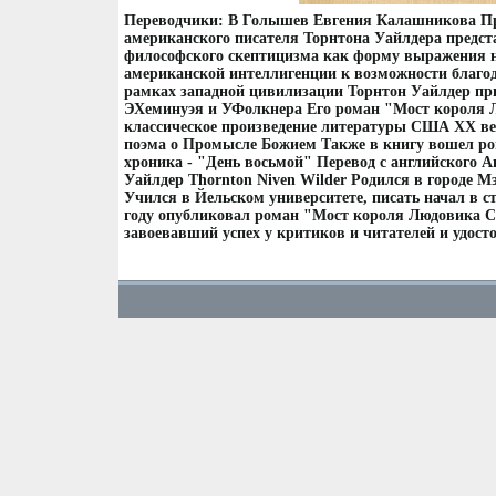
Переводчики: В Голышев Евгения Калашникова Пр
американского писателя Торнтона Уайлдера предст
философского скептицизма как форму выражения 
американской интеллигенции к возможности благод
рамках западной цивилизации Торнтон Уайлдер пр
ЭХеминуэя и УФолкнера Его роман "Мост короля 
классическое произведение литературы США XX в
поэма о Промысле Божием Также в книгу вошел ро
хроника - "День восьмой" Перевод с английского 
Уайлдер Thornton Niven Wilder Родился в городе М
Учился в Йельском университете, писать начал в ст
году опубликовал роман "Мост короля Людовика Св
завоевавший успех у критиков и читателей и удосто