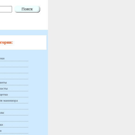
гории:
чки
анты
пасты
щетки
ля маникюра
ашы
ки
и