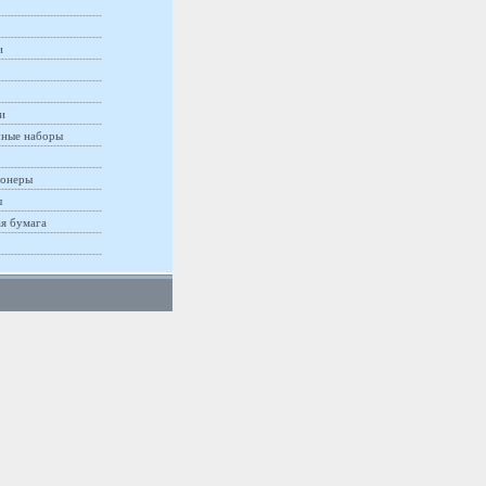
и
и
ные наборы
онеры
ы
ая бумага