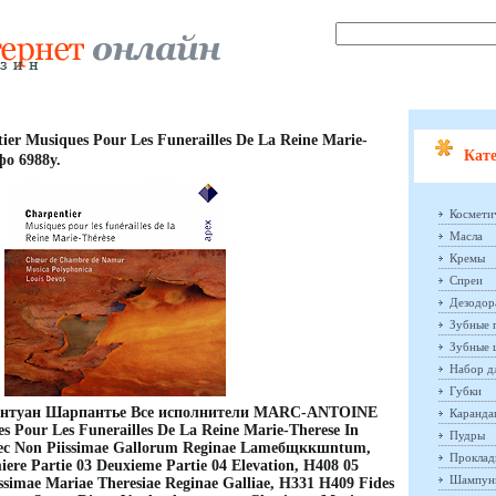
er Musiques Pour Les Funerailles De La Reine Marie-
Кате
фо 6988y.
Космети
Масла
Кремы
Спреи
Дезодор
Зубные 
Зубные 
Набор д
Губки
Антуан Шарпантье Все исполнители MARC-ANTOINE
Каранд
our Les Funerailles De La Reine Marie-Therese In
Пудры
ec Non Piissimae Gallorum Reginae Lameбщккшntum,
Проклад
ere Partie 03 Deuxieme Partie 04 Elevation, H408 05
Шампун
ssimae Mariae Theresiae Reginae Galliae, H331 H409 Fides