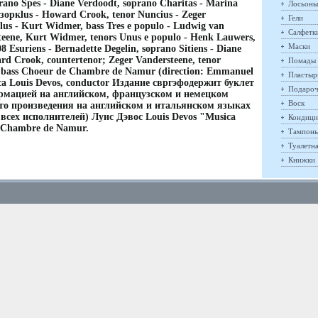
prano Spes - Diane Verdoodt, soprano Charitas - Marina
Лосьоны
зоркlus - Howard Crook, tenor Nuncius - Zeger
Гели
lus - Kurt Widmer, bass Tres e populo - Ludwig van
Салфетк
teene, Kurt Widmer, tenors Unus e populo - Henk Lauwers,
Маски
 Esuriens - Bernadette Degelin, soprano Sitiens - Diane
rd Crook, countertenor; Zeger Vandersteene, tenor
Помады
, bass Choeur de Chambre de Namur (direction: Emmanuel
Пластыр
ca Louis Devos, conductor Издание свргэфодержит буклет
Подароч
рмацией на английском, французском и немецком
Воск
тто произведения на английском и итальянском языках
всех исполнителей) Луис Дэвос Louis Devos "Musica
Кондици
 Chambre de Namur.
Тампон
Туалетн
Книжки