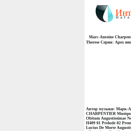
Marc-Antoine Charpenti
Therese Серия: Apex ин
Автор музыки: Марк-
CHARPENTIER Musiques P
Obitum Augustissimae N
H409 01 Prelude 02 Premi
Luctus De Morte Augusti