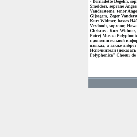
- Bernadette Degelin, so
Smolders, soprano Angeв
Vandersteene, tenor Ange
Gijsegem, Zeger Vanders
Kurt Widmer, basses H408
Verdoodt, soprano; Howa
Christus - Kurt Widmer
Poire) Musica Polyphoni
с дополнительной инфо
языках, а также либре
Исполнители (показать 
Polyphonica" Choeur de