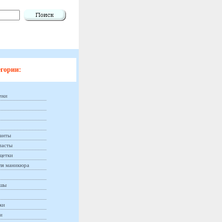
гории:
чки
анты
пасты
щетки
ля маникюра
ашы
ки
и