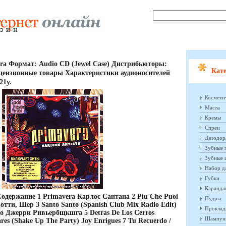
vera Формат: Audio CD (Jewel Case) Дистрибьюторы:
Кате
ицензионные товары Характеристики аудионосителей
21y.
Космети
Масла
Кремы
Спреи
Дезодор
Зубные 
Зубные 
Набор д
Губки
Каранд
 Содержание 1 Primavera Карлос Сантана 2 Piu Che Puoi
Пудры
отти, Шер 3 Santo Santo (Spanish Club Mix Radio Edit)
Проклад
o Джерри Ривьербщкшга 5 Detras De Los Cerros
Шампун
res (Shake Up The Party) Joy Enrigues 7 Tu Recuerdo /