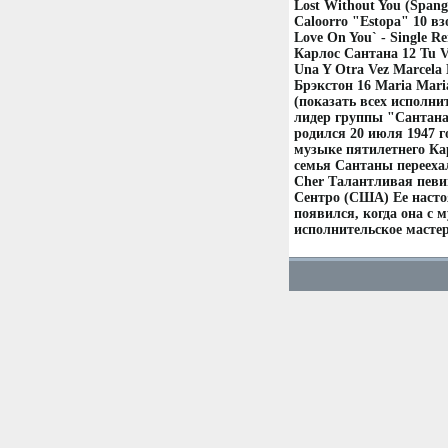
Lost Without You (Spangl
Caloorro "Estopa" 10 вз
Love On You` - Single R
Карлос Сантана 12 Tu V
Una Y Otra Vez Marcela 
Брэкстон 16 Maria Mari
(показать всех исполни
лидер группы "Сантана
родился 20 июля 1947 г
музыке пятилетнего Ка
семья Сантаны переехал
Cher Талантливая певиц
Сентро (США) Ее наст
появился, когда она с м
исполнительское мастер