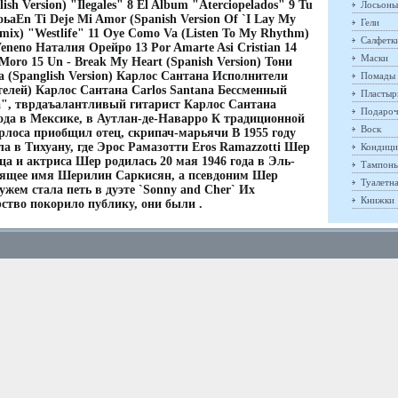
ish Version) "Ilegales" 8 El Album "Aterciopelados" 9 Tu
Лосьоны
оьаEn Ti Deje Mi Amor (Spanish Version Of `I Lay My
Гели
emix) "Westlife" 11 Oye Como Va (Listen To My Rhythm)
Салфетк
eneno Наталия Орейро 13 Por Amarte Asi Cristian 14
Маски
Moro 15 Un - Break My Heart (Spanish Version) Тони
a (Spanglish Version) Карлос Сантана Исполнители
Помады
телей) Карлос Сантана Carlos Santana Бессменный
Пластыр
", тврдаъалантливый гитарист Карлос Сантана
Подароч
ода в Мексике, в Аутлан-де-Наварро К традиционной
Воск
рлоса приобщил отец, скрипач-марьячи В 1955 году
а в Тихуану, где Эрос Рамазотти Eros Ramazzotti Шер
Кондици
а и актриса Шер родилась 20 мая 1946 года в Эль-
Тампон
оящее имя Шерилин Саркисян, а псевдоним Шер
Туалетн
ужем стала петь в дуэте `Sonny and Cher` Их
Книжки
ство покорило публику, они были .