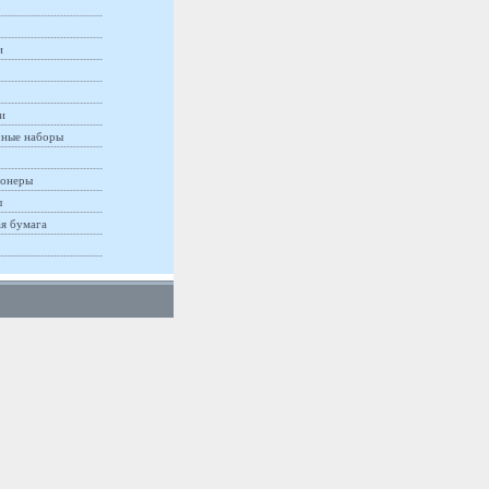
и
и
ные наборы
онеры
ы
ая бумага