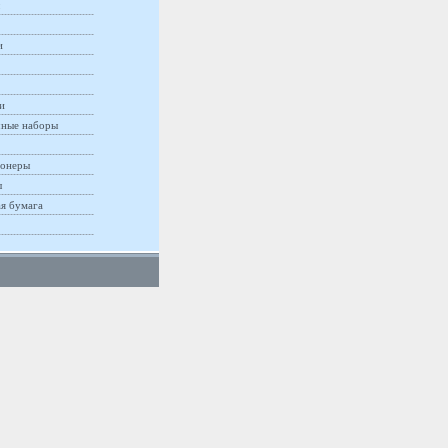
и
и
ные наборы
онеры
ы
ая бумага