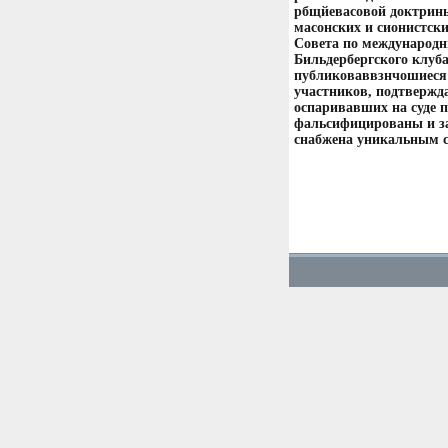
рбщйевасовой доктрины
масонских и сионистски
Совета по международн
Бильдербергского клуб
публиковаввзнчошиеся 
участников, подтвержда
оспаривавших на суде 
фальсифицированы и за
снабжена уникальным с