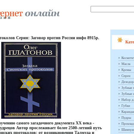
токолов Серия: Заговор против России инфо 8915p.
Кате
Космети
Масла
Кремы
Спреи
Дезодор
Зубные 
Зубные 
Набор д
Губки
Каранд
Пудры
учению самого загадочного документа XX века -
Проклад
удрецов Автор прослеживает более 2500-летний путь
Шампун
онских протоколов: от возникновения Талмуда и