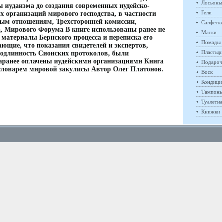
Лосьоны
 иудаизма до создания современных иудейско-
Гели
х организаций мирового господства, в частности
ым отношениям, Трехсторонней комиссии,
Салфетк
а, Мирового Форума В книге использованы ранее не
Маски
материалы Бернского процесса и переписка его
Помады
ющие, что показания свидетелей и экспертов,
Пластыр
подлинность Сионских протоколов, были
ранее оплачены иудейскими организациями Книга
Подароч
ловарем мировой закулисы Автор Олег Платонов.
Воск
Кондици
Тампон
Туалетн
Книжки