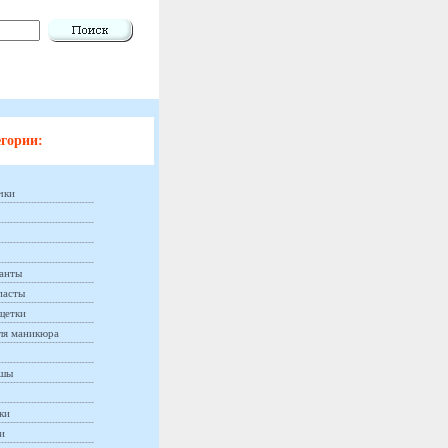
гории:
чки
анты
пасты
щетки
ля маникюра
ашы
ки
и