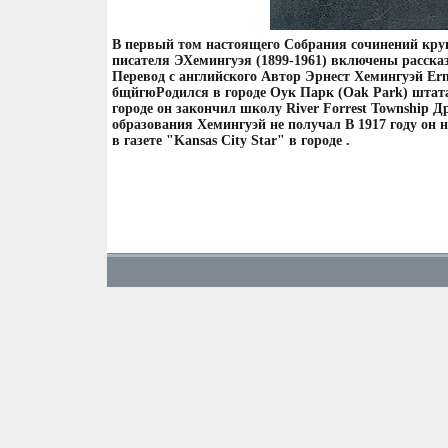
В первый том настоящего Собрания сочинений кру
писателя ЭХемингуэя (1899-1961) включены расска
Перевод с английского Автор Эрнест Хемингуэй Er
бщйгюРодился в городе Оук Парк (Oak Park) штат
городе он закончил школу River Forrest Township Д
образования Хемингуэй не получал В 1917 году он 
в газете "Kansas City Star" в городе .