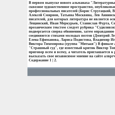
В первом выпуске нового альманаха "Литературны
сквозное художественное пространство, опубликов
профессиональных писателей (Борис Стругацкий,
Алексей Смирнов, Татьяна Москвина, Лев Аннински
писателей, для которых литература не является ос
Лещинский, Иван Меркурьев, Станислав Фурта, С
прозаическим текстом следует рубрика "Судиливзн
подвергается сперва обвинению, затем оправданию
соединяются стихами молодых поэтов (Дмитрий Ле
Елена Ефиманова, Лариса Подистова, Владимир Иг
Виктора Тихомирова (группа "Митьки") В финале 
"Страшный суд", где известный критик Виктор То
приговор всем и всему, а читатель приглашается 
высказать свое независимое мнение на сайте алвр
Содержание 1 | 2.