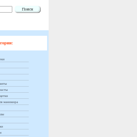
гории:
чки
анты
пасты
щетки
ля маникюра
ашы
ки
и