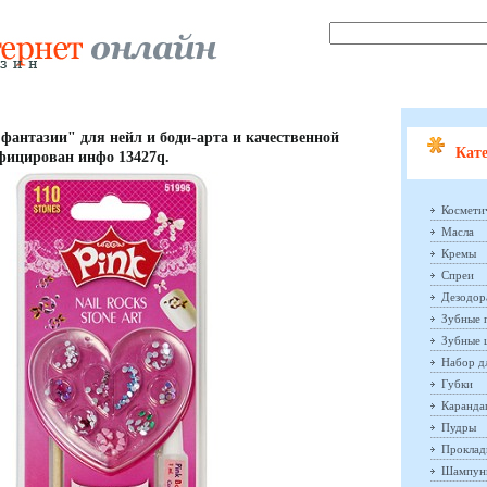
 фантазии" для нейл и боди-арта и качественной
Кате
фицирован инфо 13427q.
Космети
Масла
Кремы
Спреи
Дезодор
Зубные 
Зубные 
Набор д
Губки
Каранд
Пудры
Проклад
Шампун