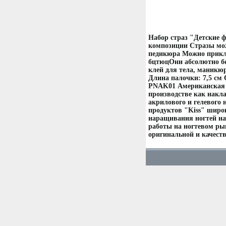
Набор страз "Детские ф
композиции Стразы мо
педикюра Можно прикле
бцтюцОни абсолютно бе
клей для тела, маникюр
Длина палочки: 7,5 см
PNAK01 Американская к
производстве как накла
акрилового и гелевого
продуктов "Kiss" широ
наращивания ногтей на
работы на ногтевом ры
оригинальной и качест