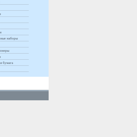
и
и
ные наборы
онеры
ы
ая бумага