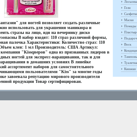
Лосьоны
Гели
Салфетк
Маски
антазии" для ногтей позволяет создать различные
Помады
жно использовать для украшения маникюра и
ить стразы на лицо, идя на вечеринку диско
Пластыр
зопасны В набор входят: 110 страз различной формы,
Подароч
ная палочка Характеристики: Количество страз: 110
Воск
 Объем клея: 1 мл Производитель: США Артикул:
Кондици
омпания "Kissqверов" одна из признанных лидеров в
дных ногтей для экспресс-наращивания, так и для
Тампон
 наращивания в домашних условиях В линейке
Туалетн
кий ассортимент наборов для самостоятельного
Книжки
чинающими пользователями "Kiss" за многие годы
нке завоевала репутацию мирового производителя
венной продукции Товар сертифицирован.