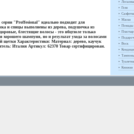
Лосьоны
Гели
Салфетк
Маски
серии "Proffesional" идеально подходит для
Помады
чка и спицы выполнены из дерева, подушечка из
доровые, блестящие волосы - это нбцтюле только
Пластыр
я хорошего шампуня, но и результат ухода за волосами
Подароч
й щетки Характеристики: Материал: дерево, каучук
Воск
итель: Италия Артикул: 62370 Товар сертифицирован.
Кондици
Тампон
Туалетн
Книжки