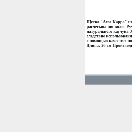
Щетка "Acca Kappa" из 
расчесывания волос Ру
натурального каучука З
следствие использовани
с помощью качественно
Длина: 20 см Производ