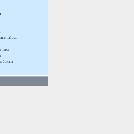
и
и
ные наборы
онеры
ы
ая бумага