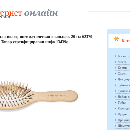
ля волос, пневматическая овальная, 20 см 62370
Кате
 Товар сертифицирован инфо 13439q.
Космети
Масла
Кремы
Спреи
Дезодор
Зубные 
Зубные 
Набор д
Губки
Каранд
Пудры
Проклад
Шампун