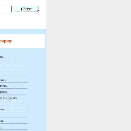
гории:
чки
анты
пасты
щетки
ля маникюра
ашы
ки
и