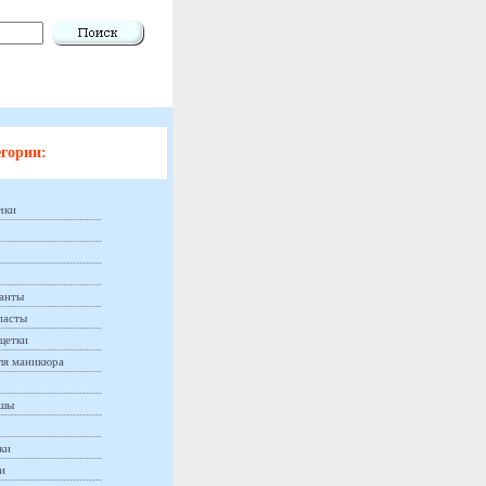
гории:
чки
анты
пасты
щетки
ля маникюра
ашы
ки
и