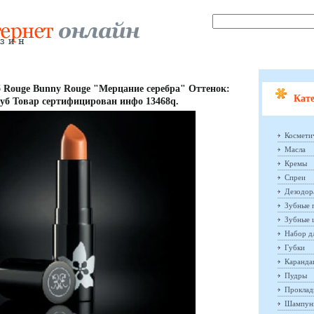
б Rouge Bunny Rouge "Мерцание серебра" Оттенок:
Кате
губ Товар сертифицирован инфо 13468q.
Космети
Масла
Кремы
Спреи
Дезодор
Зубные 
Зубные 
Набор д
Губки
Каранд
Пудры
Проклад
Шампун