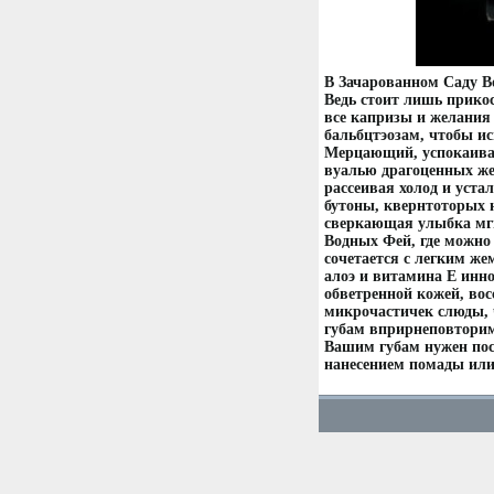
В Зачарованном Саду 
Ведь стоит лишь прико
все капризы и желания
бальбцтэозам, чтобы и
Мерцающий, успокаиваю
вуалью драгоценных же
рассеивая холод и уст
бутоны, квернтоторых 
сверкающая улыбка мгн
Водных Фей, где можно
сочетается с легким ж
алоэ и витамина Е инн
обветренной кожей, во
микрочастичек слюды, ч
губам вприрнеповторим
Вашим губам нужен пост
нанесением помады или