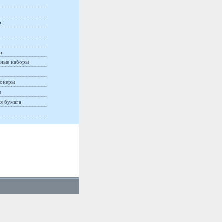
и
и
ные наборы
онеры
ы
ая бумага