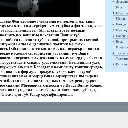
Лосьоны
Гели
Салфетк
Маски
Водные Феи охраняют фонтаны капризов и желаний
Помады
снуться к тонким серебряным струйкам фонтанов, как
 тотчас исполняются Мы создали этот нежный
Пластыр
сполнить все капризы и желания Ваших губ
Подароч
щий, он наполнит губы силой, прикрыв их светлой
Воск
мчужин Бальзам деликатно ложится на губы,
Кондици
алость Губы становятся мягкими, как нераскрывшиеся
нежно касается серебристый утренний луч Ваша
Тампон
овенно перенесет окружающих в самое сердце обители
Туалетн
 погрузиться в стихию удовольствия! Роскошный уход
Книжки
емчужным блеском Благодаря комплексу триглицеридов,
овационная формула продукта ухаживает за сухой
сстанавливая ее А мерцающая серебристая пыльца из
то блестит на солнце в горных потоках реки, дарит
ое сияние! Маленькие хитрости от Rouge Bunny Rouge:
оянный уход: наносите бальзам-блеск для губ перед
 блеска для губ Товар сертифицирован.