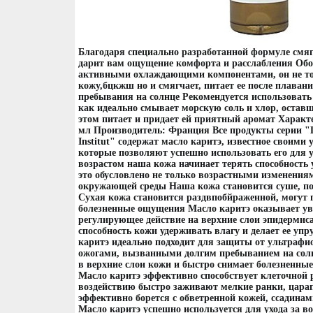
Благодаря специально разработанной формуле смя
дарит вам ощущение комфорта и расслабления Об
активными охлаждающими компонентами, он не то
кожу,бцкжш но и смягчает, питает ее после плаван
пребывания на солнце Рекомендуется использовать 
как идеально смывает морскую соль и хлор, оставш
этом питает и придает ей приятный аромат Характ
мл Производитель: Франция Все продукты серии "
Institut" содержат масло каритэ, известное своим
которые позволяют успешно использовать его для у
возрастом наша кожа начинает терять способность
это обусловлено не только возрастными изменениям
окружающей среды Наша кожа становится суше, 
Сухая кожа становится раздвпобйраженной, могут п
болезненные ощущения Масло каритэ оказывает ув
регулирующее действие на верхние слои эпидермиса
способность кожи удерживать влагу и делает ее упр
каритэ идеально подходит для защиты от ультрафи
ожогами, вызванными долгим пребыванием на солн
в верхние слои кожи и быстро снимает болезненны
Масло каритэ эффективно способствует клеточной 
воздействию быстро заживают мелкие ранки, цар
эффективно борется с обветренной кожей, ссадина
Масло каритэ успешно используется для ухода за 