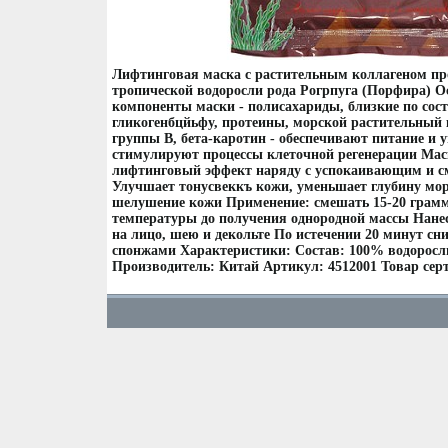
Лифтинговая маска с растительным коллагеном пр
тропической водоросли рода Рогрпуга (Порфира) 
компоненты маски - полисахариды, близкие по сос
гликогенбцйьфу, протеины, морской растительный
группы В, бета-каротин - обеспечивают питание и 
стимулируют процессы клеточной регенерации Ма
лифтинговый эффект наряду с успокаивающим и 
Улучшает тонусвеккъ кожи, уменьшает глубину мор
шелушение кожи Применение: смешать 15-20 грамм
температуры до получения однородной массы Нан
на лицо, шею и декольте По истечении 20 минут с
спонжами Характеристики: Состав: 100% водоросль
Производитель: Китай Артикул: 4512001 Товар се