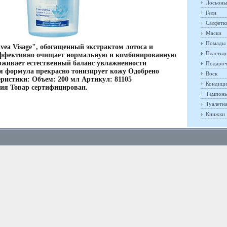
Лосьоны
Гели
Салфетк
Маски
Помады
ea Visage", обогащенный экстрактом лотоса и
Пластыр
эффективно очищает нормальную и комбинированную
рживает естественный баланс увлажненности
Подароч
 формула прекрасно тонизирует кожу Одобрено
Воск
ристики: Объем: 200 мл Артикул: 81105
Кондици
ия Товар сертифицирован.
Тампон
Туалетн
Книжки