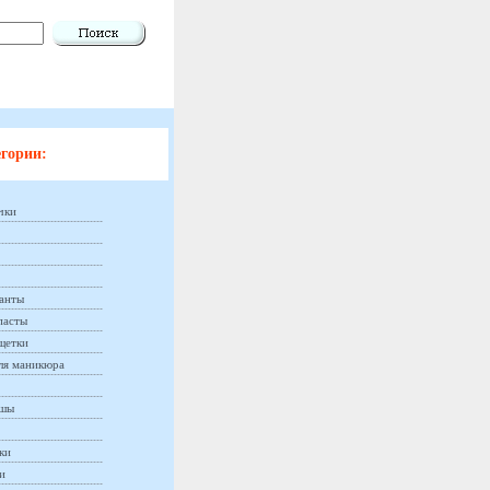
гории:
чки
анты
пасты
щетки
ля маникюра
ашы
ки
и