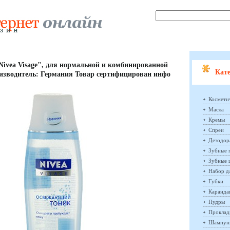
ivea Visage", для нормальной и комбинированной
Кате
оизводитель: Германия Товар сертифицирован инфо
Космети
Масла
Кремы
Спреи
Дезодор
Зубные 
Зубные 
Набор д
Губки
Каранд
Пудры
Проклад
Шампун