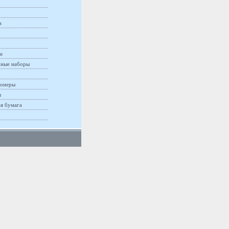
и
и
ные наборы
онеры
ы
ая бумага