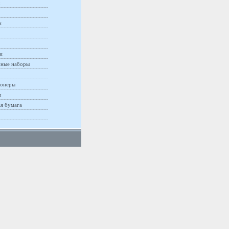
и
и
ные наборы
онеры
ы
ая бумага