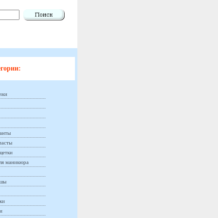
гории:
чки
анты
пасты
щетки
ля маникюра
ашы
ки
и