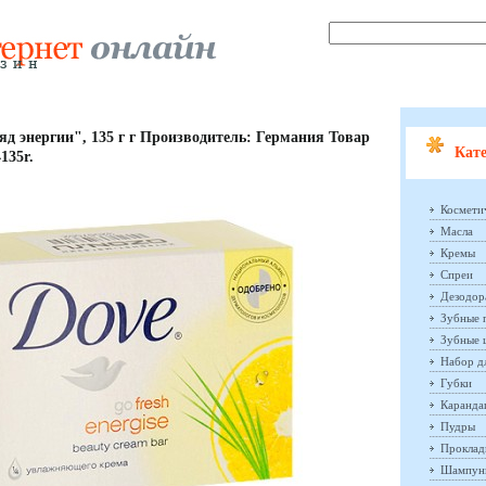
д энергии", 135 г г Производитель: Германия Товар
Кате
135r.
Космети
Масла
Кремы
Спреи
Дезодор
Зубные 
Зубные 
Набор д
Губки
Каранд
Пудры
Проклад
Шампун