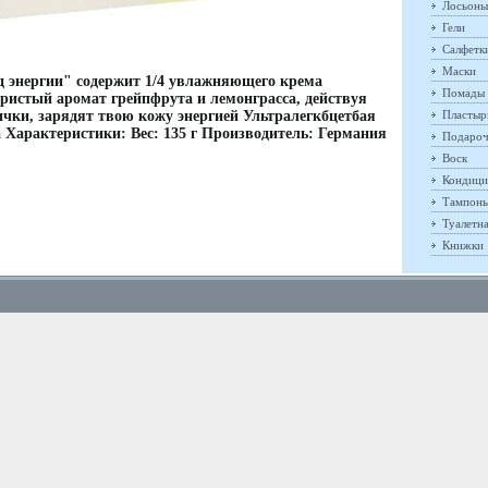
Лосьоны
Гели
Салфетк
Маски
 энергии" содержит 1/4 увлажняющего крема
Помады
ристый аромат грейпфрута и лемонграсса, действуя
ички, зарядят твою кожу энергией Ультралегкбцетбая
Пластыр
арактеристики: Вес: 135 г Производитель: Германия
Подароч
Воск
Кондици
Тампон
Туалетн
Книжки