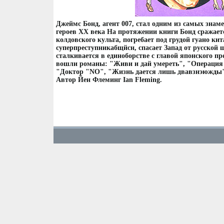
Джеймс Бонд, агент 007, стал одним из самых зна
героев XX века На протяжении книги Бонд сражае
колдовского культа, погребает под грудой гуано кит
суперпреступникабщйсн, спасает Запад от русской 
сталкивается в единоборстве с главой японского пр
вошли романы: "Живи и дай умереть", "Операци
"Доктор "NO", "Жизнь дается лишь двавзнэюжды" 
Автор Йен Флеминг Ian Fleming.