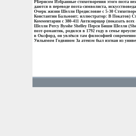
РБернсом Избранные стихотворения этого поэта н
даются в переводе поэта-символиста, искусствове
Очерк жизни Шелли Предисловие c 5-30 Стихотвор
Константин Бальмонт; иллюстратор: В Покатов) С
Комментарии c 380-411 Автвзнрщор (показать всех
Шелли Percy Bysshe Shelley Перси Биши Шелли (Shel
поэт-романтик, родился в 1792 году в семье преус
в Оксфорд, он увлёкся там философией современно
Уильямом Годвином За атеизм был изгнан из универ