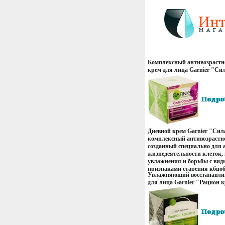
Комплексный антивозрастн
крем для лица Garnier "Си
мл Объем: 50 мл Производи
инфо 135r.
Дневной крем Garnier "Сила
комплексный антивозрастно
созданный специально для 
жизнедеятельности клеток,
увлажнения и борьбы с ви
признаками старения кбцоб
Увлажняющий восстанавл
днем морщины разглаживаю
для лица Garnier "Рацион к
вновь обретает эластичност
Объем: 50 мл Производите
улучшается Формула крема
инфо 145r.
ингредиента натурального 
специально отобранных для
признаками старения кожи
орхидеи - источник энергии