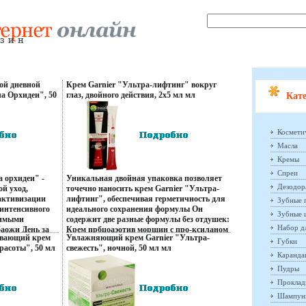
ой дневной
Крем Garnier "Ультра-лифтинг" вокруг
ла Орхидеи", 50
глаз, двойного действия, 2х5 мл мл
Кате
тель: Франция
Производитель: Германия Товар
сертифицирован инфо 137r.
Космети
Масла
Кремы
Спреи
 орхидеи" -
Уникальная двойная упаковка позволяет
Дезодор
й уход,
точечно наносить крем Garnier "Ультра-
активизации
лифтинг", обеспечивая герметичность для
Зубные 
 интенсивного
идеального сохранения формулы Он
Зубные 
димыми
содержит две разные формулы без отдушек:
Набор д
аожи День за
Крем прбцоаэотив морщин с про-ксиланом
ивающий крем
Увлажняющий крем Garnier "Ультра-
тся, кожа
- мощной, восстанавливающей кожу
Губки
расоты", 50 мл
свежесть", ночной, 50 мл мл
ь, цвет лица
молекулой, полученной из бука;
Каранд
ль: Франция
Производитель: Франция Товар
 содержит два
Освежающий гель против мешков и темных
сертифицирован инфо 150r.
Пудры
происхождения,
кругов с экстрактом индийского каштана,
 борьбы с
обладающего противоотечным эффектом
Проклад
: Экстракт
Результат: Мгновенно кожа разглажена,
Шампун
,
глаза выглядят отдохнувенбьвшими День за