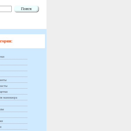
гории:
чки
анты
пасты
щетки
ля маникюра
ашы
ки
и