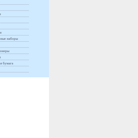
и
и
ные наборы
онеры
ы
ая бумага