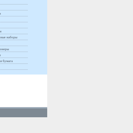
и
и
ные наборы
онеры
ы
ая бумага