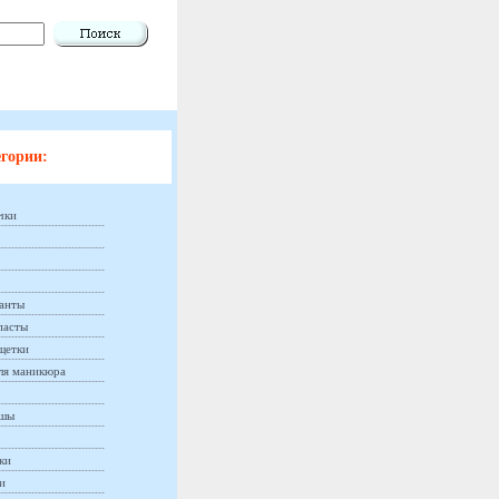
гории:
чки
анты
пасты
щетки
ля маникюра
ашы
ки
и