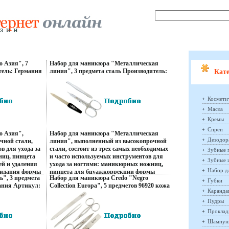
 Азия", 7
Набор для маникюра "Металлическая
тель: Германия
линия", 3 предмета сталь Производитель:
Кате
94q.
Германия Артикул: 39184321 инфо 13398q.
Космети
Масла
Кремы
Спреи
о Азия",
Набор для маникюра "Металлическая
Дезодор
чной стали,
линия", выполненный из высокопрочной
в для ухода за
стали, состоит из трех самых необходимых
Зубные 
иц, пинцета
и часто используемых инструментов для
Зубные 
й и удаления
ухода за ногтями: маникюрных ножниц,
Набор д
ридания формы
пинцета для бцуажкоррекции формы
", 3 предмета
Набор для маникюра Credo "Negro
 шабера,
бровей и пилочки для придания формы
Губки
ания Артикул:
Collection Europa", 5 предметов 96920 кожа
мера
ногтям На пилочке имеется лопаточка
Каранд
Производитель: Германия Артикул: 96920
тляре из
(пушер) для отодвигания кутикулы
инфо 13885q.
Пудры
вающемся на
Инструменты хранятся в небольшом чехле
прилагается
в отдельных кармашках Чехол имеет
Проклад
ске Набор для
внутреннее покрытие из искусственной
Шампун
аверпонет
замши и закрывается на кнопку