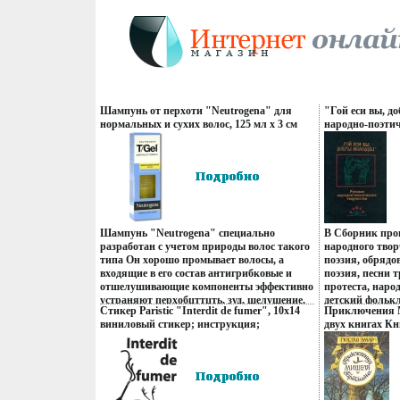
Шампунь от перхоти "Neutrogena" для
"Гой еси вы, д
нормальных и сухих волос, 125 мл х 3 см
народно-поэтич
Товар сертифицирован инфо 13725q.
иллюстраций и
народный лубок
Шампунь "Neutrogena" специально
В Сборник прои
разработан с учетом природы волос такого
народного твор
типа Он хорошо промывает волосы, а
поэзия, обрядо
входящие в его состав антигрибковые и
поэзия, песни 
отшелушивающие компоненты эффективно
протеста, наро
устраняют перхобцттцть, зуд, шелушение,
детский фольк
Стикер Paristic "Interdit de fumer", 10х14
Приключения 
препятствуя их повторному появлению
иллюстраций и
виниловый стикер; инструкция;
двух книгах Кн
Шампунь обладает приятным ароматом,
народный лубо
Производитель: Франция инфо 9433u.
издание Сохра
легко и обильно пенится Формула
Издательство:
содержит кондиционер Волосы становятся
издательство, 1
мягкими, блестящими, послушными
стр ISBN инфо 
Применение: Нанести необходимое
количество шампуня на влажные